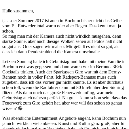
Hallo zusammen,
tja…der Sommer 2017 ist auch in Bochum bisher nicht das Gelbe
vom Ei. Entweder total warm oder aber Regen. Das kennt man ja
schon.
So mag man mit der Kamera auch nicht wirklich rausgehen, denn
starke Sonne, aber auch diesige Wolken sehen auf Fotos halt nicht
so gut aus. Oder sagen wir mal so: Mir gefällt es nicht so gut, als
dass ich dann freudestrahlend die Kamera umschnalle.
Letzten Sonntag hatte ich Geburtstag und habe mit meine Familie in
Bochum erst was gegessen und dann waren wir im Bermuda3Eck
Cocktails trinken. Auch der Sparkassen Giro war mit dem Derny-
Rennen noch in voller Fahrt. Ich Radsport-Banause muss auch
zugeben, dass ich das vorher gar nicht kannte. Es ist aber durchaus
schon toll, wenn die Radfahrer dann mit 80 km/h über den Südring
flitzen. Als dann noch das große Feuerwerk anfing, war mein
Geburtstag auch nahezu perfekt. Na gut… kann schon sein, dass das
Feuerwerk zum Giro gehört hat, aber wer will das schon so genau
wissen? 😀
Was abendliche Entertainment-Angebote angeht, kann Bochum nun
ja nicht wirklich viel anbieten. Kunst und Kultur ganz groß, aber für
abends einfach mal zum Weggehen habe ich für mich noch nicht das