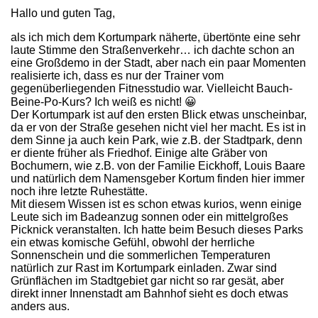
Hallo und guten Tag,
als ich mich dem Kortumpark näherte, übertönte eine sehr
laute Stimme den Straßenverkehr… ich dachte schon an
eine Großdemo in der Stadt, aber nach ein paar Momenten
realisierte ich, dass es nur der Trainer vom
gegenüberliegenden Fitnesstudio war. Vielleicht Bauch-
Beine-Po-Kurs? Ich weiß es nicht! 😀
Der Kortumpark ist auf den ersten Blick etwas unscheinbar,
da er von der Straße gesehen nicht viel her macht. Es ist in
dem Sinne ja auch kein Park, wie z.B. der Stadtpark, denn
er diente früher als Friedhof. Einige alte Gräber von
Bochumern, wie z.B. von der Familie Eickhoff, Louis Baare
und natürlich dem Namensgeber Kortum finden hier immer
noch ihre letzte Ruhestätte.
Mit diesem Wissen ist es schon etwas kurios, wenn einige
Leute sich im Badeanzug sonnen oder ein mittelgroßes
Picknick veranstalten. Ich hatte beim Besuch dieses Parks
ein etwas komische Gefühl, obwohl der herrliche
Sonnenschein und die sommerlichen Temperaturen
natürlich zur Rast im Kortumpark einladen. Zwar sind
Grünflächen im Stadtgebiet gar nicht so rar gesät, aber
direkt inner Innenstadt am Bahnhof sieht es doch etwas
anders aus.