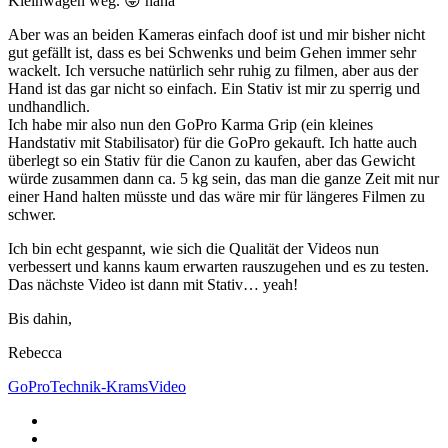
Kleinwagen weg. 😛 haha
Aber was an beiden Kameras einfach doof ist und mir bisher nicht
gut gefällt ist, dass es bei Schwenks und beim Gehen immer sehr
wackelt. Ich versuche natürlich sehr ruhig zu filmen, aber aus der
Hand ist das gar nicht so einfach. Ein Stativ ist mir zu sperrig und
undhandlich.
Ich habe mir also nun den GoPro Karma Grip (ein kleines
Handstativ mit Stabilisator) für die GoPro gekauft. Ich hatte auch
überlegt so ein Stativ für die Canon zu kaufen, aber das Gewicht
würde zusammen dann ca. 5 kg sein, das man die ganze Zeit mit nur
einer Hand halten müsste und das wäre mir für längeres Filmen zu
schwer.
Ich bin echt gespannt, wie sich die Qualität der Videos nun
verbessert und kanns kaum erwarten rauszugehen und es zu testen.
Das nächste Video ist dann mit Stativ… yeah!
Bis dahin,
Rebecca
GoPro
Technik-Krams
Video