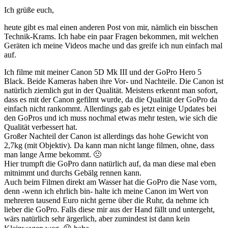
Ich grüße euch,
heute gibt es mal einen anderen Post von mir, nämlich ein bisschen
Technik-Krams. Ich habe ein paar Fragen bekommen, mit welchen
Geräten ich meine Videos mache und das greife ich nun einfach mal
auf.
Ich filme mit meiner Canon 5D Mk III und der GoPro Hero 5
Black. Beide Kameras haben ihre Vor- und Nachteile. Die Canon ist
natürlich ziemlich gut in der Qualität. Meistens erkennt man sofort,
dass es mit der Canon gefilmt wurde, da die Qualität der GoPro da
einfach nicht rankommt. Allerdings gab es jetzt einige Updates bei
den GoPros und ich muss nochmal etwas mehr testen, wie sich die
Qualität verbessert hat.
Großer Nachteil der Canon ist allerdings das hohe Gewicht von
2,7kg (mit Objektiv). Da kann man nicht lange filmen, ohne, dass
man lange Arme bekommt. 🙁
Hier trumpft die GoPro dann natürlich auf, da man diese mal eben
mitnimmt und durchs Gebälg rennen kann.
Auch beim Filmen direkt am Wasser hat die GoPro die Nase vorn,
denn -wenn ich ehrlich bin- halte ich meine Canon im Wert von
mehreren tausend Euro nicht gerne über die Ruhr, da nehme ich
lieber die GoPro. Falls diese mir aus der Hand fällt und untergeht,
wärs natürlich sehr ärgerlich, aber zumindest ist dann kein